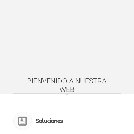
BIENVENIDO A NUESTRA
WEB
Soluciones
SABIEN ofrece acuerdos de licencia y de desarrollo conjunto
para la explotación de los resultados de su actividad de I+D.
El análisis de potencial de mercado, y el desarrollo de un
producto comercial puede realizarse por parte de su
empresa o conjuntamente con SABIEN.
Investigación y Desarrollo
Las actividades de I+D de ITACA-SABIEN, como grupo de
excelencia, se articulan a través de diferentes proyectos, en