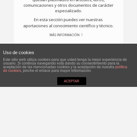
PROYECTOS
En el camino entre las ideas y los resultados,
hay una serie de acciones, procedimientos y
técnicas que deben coordinarse en forma de un
plan.
Uso de cookies
Este sitio web utiliza cookies para que usted tenga la mejor experiencia de
En esta sección puedes descubrir los proyectos
usuario. Si continúa navegando está dando su consentimiento para la
en los que hemos participado o estamos
aceptación de las mencionadas cookies y la aceptación de nuestra
política
de cookies
, pinche el enlace para mayor información.
trabajando en la actualidad.
ACEPTAR
MÁS INFORMACIÓN