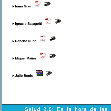
►Inma Grau
►Ignacio Basagoiti
►Roberto Nuño
►Miguel Mañez
►Julio Bonis