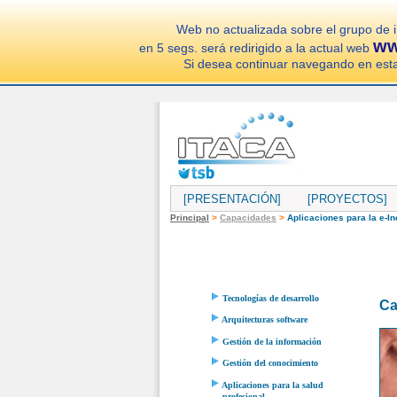
Web no actualizada sobre el grupo de 
ww
en 5 segs. será redirigido a la actual web
Si desea continuar navegando en est
[PRESENTACIÓN]
[PROYECTOS]
Principal
>
Capacidades
>
Aplicaciones para la e-In
Tecnologías de desarrollo
Ca
Arquitecturas software
Gestión de la información
Gestión del conocimiento
Aplicaciones para la salud