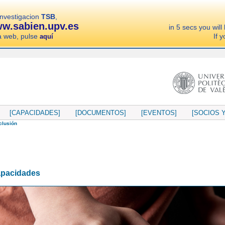
investigacion
TSB
,
w.sabien.upv.es
in 5 secs you will
a web, pulse
If 
aquí
[CAPACIDADES]
[DOCUMENTOS]
[EVENTOS]
[SOCIOS Y
clusión
pacidades