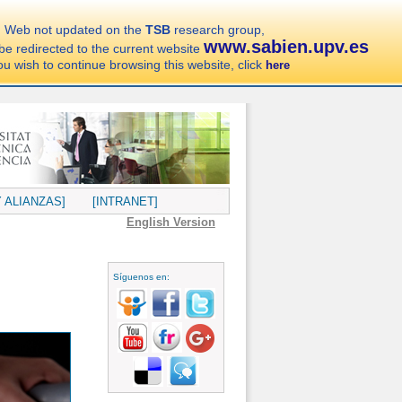
Web not updated on the
TSB
research group,
www.sabien.upv.es
 be redirected to the current website
you wish to continue browsing this website, click
here
 ALIANZAS]
[INTRANET]
English Version
Síguenos en: