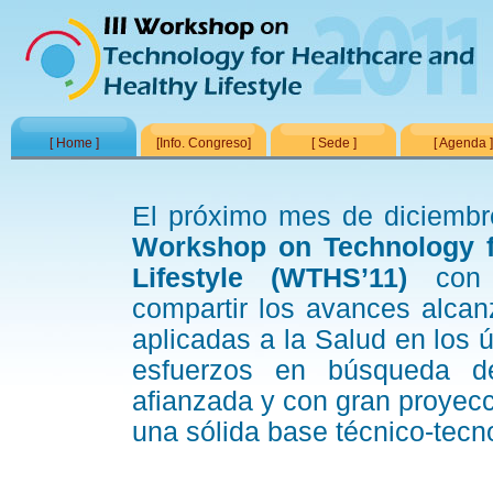
[ Home ]
[Info. Congreso]
[ Sede ]
[ Agenda 
El próximo mes de diciembr
Workshop on Technology f
Lifestyle (WTHS’11)
con
compartir los avances alcan
aplicadas a la Salud en los 
esfuerzos en búsqueda d
afianzada y con gran proyecci
una sólida base técnico-tecn