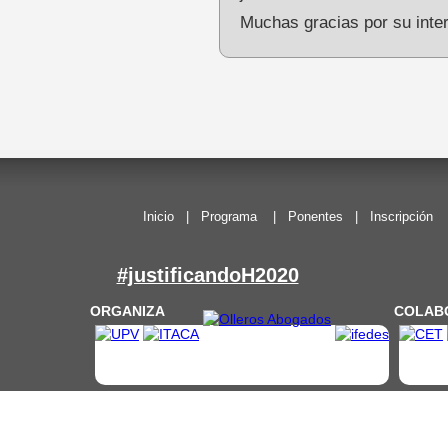
Muchas gracias por su inte
Inicio
|
Programa
|
Ponentes
|
Inscripción
#justificandoH2020
ORGANIZA
COLAB